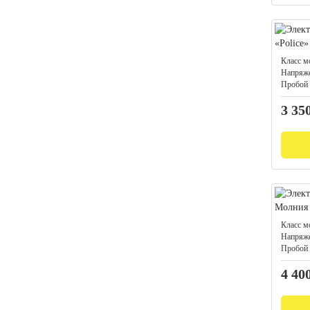
Класс м
Напряже
Пробой 
3 35
Класс м
Напряже
Пробой 
4 40