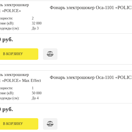
Фонарь электрошокер Оса-1101 «POLI
ощности:
2
ние (кВ):
32 000
одежды (см):
До 3
0 руб.
В КОРЗИНУ
Фонарь электрошокер Оса-1101 «POLICE
ощности:
1
ние (кВ):
50 000
одежды (см):
До 4
0 руб.
В КОРЗИНУ