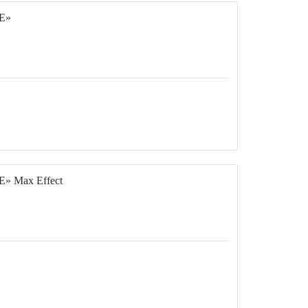
CE»
» Max Effect