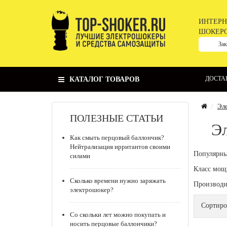
ИНТЕРН
ШОКЕРО
Зак
ДОСТА
КАТАЛОГ ТОВАРОВ
Эл
ПОЛЕЗНЫЕ СТАТЬИ
Эл
Как смыть перцовый баллончик?
Нейтрализация ирритантов своими
Популярны
силами
Класс мощ
Сколько времени нужно заряжать
Производи
электрошокер?
Сортиро
Со скольки лет можно покупать и
носить перцовые баллончики?