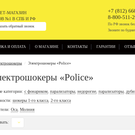
+7 (812) 66
ЕТ-МАГАЗИН
8-800-511-2
В №1 В СПБ И РФ
По РФ звонок бе
азать обратный звонок
Звоните по будням
ВКА И ОПЛАТА
О МАГАЗИНЕ
КОНТАКТЫ
ГАРАНТИИ
ОТЗЫ
ектрошокеры
Электрошокеры «Police»
ектрошокеры «Police»
е категории:
с фонариком
,
парализаторы
,
недорогие
,
парализаторы
,
дуби
ности:
шокеры 1-го класса
,
2-го класса
тели:
Оса
,
Молния
вать: