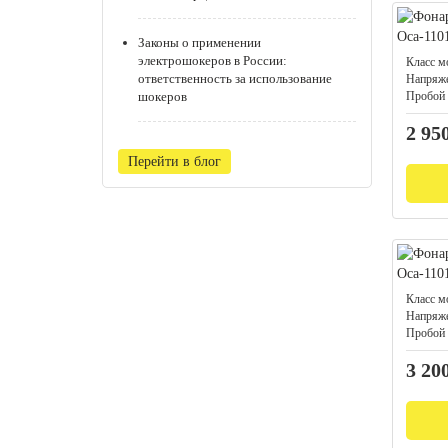
Законы о применении
электрошокеров в России:
Класс м
ответственность за использование
Напряже
шокеров
Пробой 
2 95
Перейти в блог
Класс м
Напряже
Пробой 
3 20