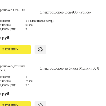
Электрошокер Оса-930 «Police»
ощности:
1-й класс (парализатор)
ние (кВ):
99 000
одежды (см):
6
0 руб.
В КОРЗИНУ
Электрошокер-дубинка Молния Х-8
ощности:
1
ние (кВ):
75 000
одежды (см):
6,5
0 руб.
В КОРЗИНУ