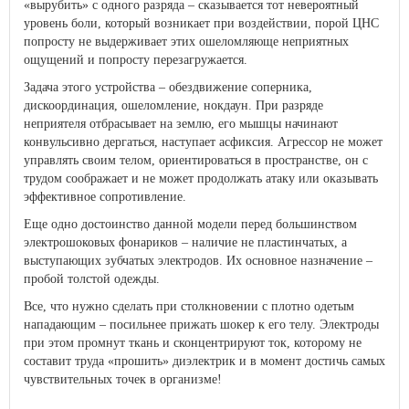
«вырубить» с одного разряда – сказывается тот невероятный
уровень боли, который возникает при воздействии, порой ЦНС
попросту не выдерживает этих ошеломляюще неприятных
ощущений и попросту перезагружается.
Задача этого устройства – обездвижение соперника,
дискоординация, ошеломление, нокдаун. При разряде
неприятеля отбрасывает на землю, его мышцы начинают
конвульсивно дергаться, наступает асфиксия. Агрессор не может
управлять своим телом, ориентироваться в пространстве, он с
трудом соображает и не может продолжать атаку или оказывать
эффективное сопротивление.
Еще одно достоинство данной модели перед большинством
электрошоковых фонариков – наличие не пластинчатых, а
выступающих зубчатых электродов. Их основное назначение –
пробой толстой одежды.
Все, что нужно сделать при столкновении с плотно одетым
нападающим – посильнее прижать шокер к его телу. Электроды
при этом промнут ткань и сконцентрируют ток, которому не
составит труда «прошить» диэлектрик и в момент достичь самых
чувствительных точек в организме!